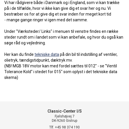
Vi har rådgivere både i Danmark og i England, som vi kan trække
på i de tilfælde, hvor vi ikke kan give dig et svar her og nu. Vi
bestræber os for at give dig et svar inden for meget kort tid
- mange gange ringer vi igen med det samme.
Under "Værksteder/ Links" i menuen til venstre findes en række
steder rundt om i landet som vi kan anbefale, og hvor du også kan
søge råd og vejledning.
Her kan du finde
tekniske data
på din bil til indstilling af ventiler,
olietryk, tændigstidpunkt, dæktryk mv.
(NB! MGB 18V motor kan med fordel sættes til 012" - se "Ventil
Tolerance Kold" i stedet for 015" som oplyst i det tekniske data
skema)
Classic-Center I/S
Fjelshøjvej 7
DK-9260 Gistrup
Tlf. +45 98 374 190