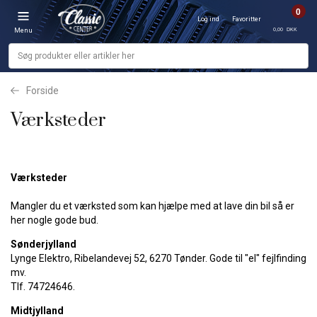
0
Log ind
Favoritter
0,00 DKK
Menu
Forside
Værksteder
Værksteder
Mangler du et værksted som kan hjælpe med at lave din bil så er
her nogle gode bud.
Sønderjylland
Lynge Elektro, Ribelandevej 52, 6270 Tønder. Gode til "el" fejlfinding
mv.
Tlf. 74724646.
Midtjylland