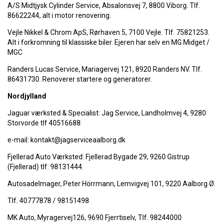
A/S Midtjysk Cylinder Service, Absalonsvej 7, 8800 Viborg. Tlf.
86622244, alt i motor renovering.
Vejle Nikkel & Chrom ApS, Rørhaven 5, 7100 Vejle. Tlf. 75821253.
Alt i forkromning til klassiske biler. Ejeren har selv en MG Midget /
MGC
Randers Lucas Service, Mariagervej 121, 8920 Randers NV. Tlf.
86431730. Renoverer startere og generatorer.
Nordjylland
Jaguar værksted & Specialist: Jag Service, Landholmvej 4, 9280
Storvorde tlf 40516688
e-mail: kontakt@jagserviceaalborg.dk
Fjellerad Auto Værksted: Fjellerad Bygade 29, 9260 Gistrup
(Fjellerad) tlf. 98131444.
Autosadelmager, Peter Hörrmann, Lemvigvej 101, 9220 Aalborg Ø.
Tlf. 40777878 / 98151498
MK Auto, Myragervej126, 9690 Fjerrtiselv, Tlf. 98244000