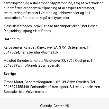
campingvogn og autocamper, støjdæmpning, salg af overtræk og
bundmåtter, ergonomisk tilpasning af alle typer førersæder,
restaurering af interiør i veteran og liebhaver biler og alt i
reparation af autointeriør på alle typer biler.
Klassisk Mercedes- prøv Gørløse Autoimport eller Ejner Hessel
Ringkøbing - spørg efter Benny
Bornholm
Karosseriværkstedet, Kriekbyvej 5A, 3751 Østermarie, Tlf
56470624, hans.bernhardt@mail.dk
Melsted Smedeværksted, Melstedvej 22, 3760 Gudhjem, Tlf
56485395, info@melstedsmeden.dk
Sverige
Timos Motor, Cederströmgatan 1, 62139 Visby, Sweden, Tel
0046874455440. Forhandler af Accuspark, SU reservedele mm.
Speciale i bl.a. Volvo motorer.
Classic-Center I/S