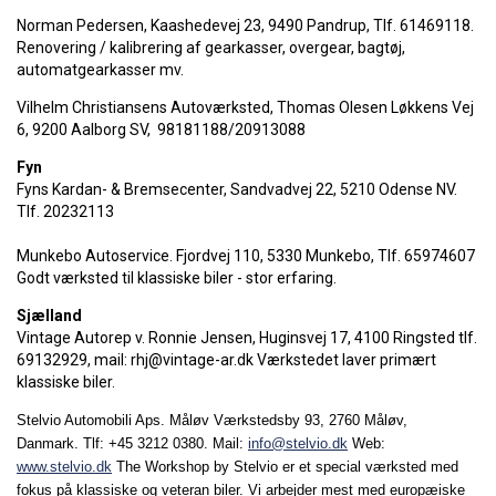
Norman Pedersen, Kaashedevej 23, 9490 Pandrup, Tlf. 61469118.
Renovering / kalibrering af gearkasser, overgear, bagtøj,
automatgearkasser mv.
Vilhelm Christiansens Autoværksted, Thomas Olesen Løkkens Vej
6, 9200 Aalborg SV, 98181188/20913088
Fyn
Fyns Kardan- & Bremsecenter, Sandvadvej 22, 5210 Odense NV.
Tlf. 20232113
Munkebo Autoservice. Fjordvej 110, 5330 Munkebo, Tlf. 65974607
Godt værksted til klassiske biler - stor erfaring.
Sjælland
Vintage Autorep v. Ronnie Jensen, Huginsvej 17, 4100 Ringsted tlf.
69132929, mail: rhj@vintage-ar.dk Værkstedet laver primært
klassiske biler.
Stelvio Automobili Aps.
Måløv Værkstedsby 93,
2760 Måløv,
Danmark.
Tlf: +45 3212 0380.
Mail:
info@stelvio.dk
Web:
www.stelvio.dk
The Workshop by Stelvio er et special værksted med
fokus på klassiske og veteran biler. Vi arbejder mest med europæiske