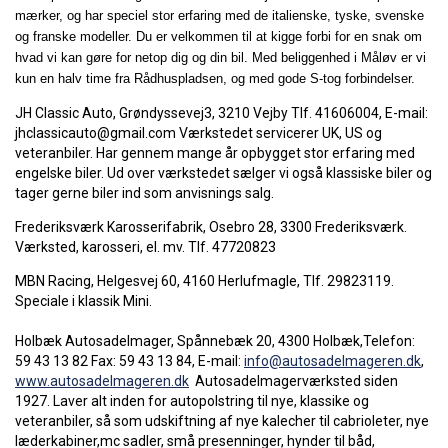
mærker, og har speciel stor erfaring med de italienske, tyske, svenske
og franske modeller. Du er velkommen til at kigge forbi for en snak om
hvad vi kan gøre for netop dig og din bil. Med beliggenhed i Måløv er vi
kun en halv time fra Rådhuspladsen, og med gode S-tog forbindelser.
JH Classic Auto, Grøndyssevej3, 3210 Vejby Tlf. 41606004, E-mail:
jhclassicauto@gmail.com Værkstedet servicerer UK, US og
veteranbiler. Har gennem mange år opbygget stor erfaring med
engelske biler. Ud over værkstedet sælger vi også klassiske biler og
tager gerne biler ind som anvisnings salg.
Frederiksværk Karosserifabrik, Osebro 28, 3300 Frederiksværk.
Værksted, karosseri, el. mv. Tlf. 47720823
MBN Racing, Helgesvej 60, 4160 Herlufmagle, Tlf. 29823119.
Speciale i klassik Mini.
Holbæk Autosadelmager, Spånnebæk 20, 4300 Holbæk,Telefon:
59 43 13 82 Fax: 59 43 13 84, E-mail:
info@autosadelmageren.dk
,
www.autosadelmageren.dk
Autosadelmagerværksted siden
1927. Laver alt inden for autopolstring til nye, klassike og
veteranbiler, så som udskiftning af nye kalecher til cabrioleter, nye
læderkabiner,mc sadler, små presenninger, hynder til båd,