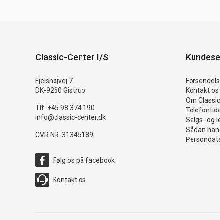
Classic-Center I/S
Kundese
Fjelshøjvej 7
Forsendelse
DK-9260 Gistrup
Kontakt os
Om Classic
Tlf. +45 98 374 190
Telefontid
info@classic-center.dk
Salgs- og l
Sådan hand
CVR NR. 31345189
Persondata
Følg os på facebook
Kontakt os