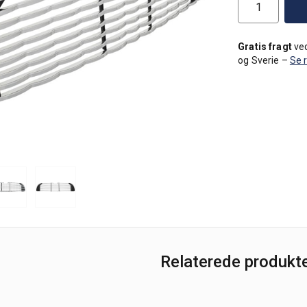
Gratis fragt
ved
og Sverie –
Se 
Relaterede produkt