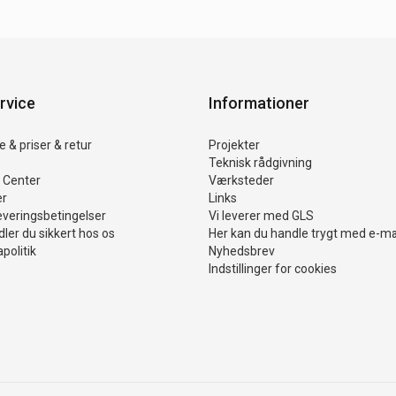
rvice
Informationer
 & priser & retur
Projekter
Teknisk rådgivning
 Center
Værksteder
er
Links
everingsbetingelser
Vi leverer med GLS
ler du sikkert hos os
Her kan du handle trygt med e-m
politik
Nyhedsbrev
Indstillinger for cookies