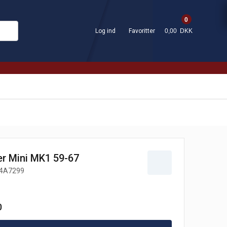
0
Log ind
Favoritter
0,00 DKK
ter Mini MK1 59-67
4A7299
0