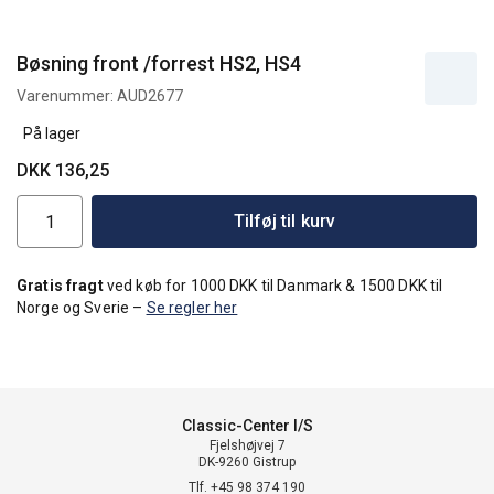
Bøsning front /forrest HS2, HS4
Varenummer:
AUD2677
På lager
DKK 136,25
Tilføj til kurv
Gratis fragt
ved køb for 1000 DKK til Danmark & 1500 DKK til
Norge og Sverie –
Se regler her
Classic-Center I/S
Fjelshøjvej 7
DK-9260 Gistrup
Tlf. +45 98 374 190