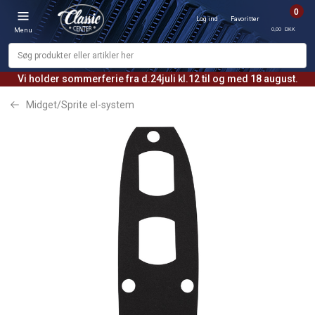
0
Log ind
Favoritter
0,00 DKK
Menu
Vi holder sommerferie fra d.24juli kl.12 til og med 18 august.
Midget/Sprite el-system