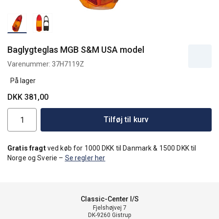
Baglygteglas MGB S&M USA model
Varenummer:
37H7119Z
På lager
DKK 381,00
Tilføj til kurv
Gratis fragt
ved køb for 1000 DKK til Danmark & 1500 DKK til
Norge og Sverie –
Se regler her
Classic-Center I/S
Fjelshøjvej 7
DK-9260 Gistrup