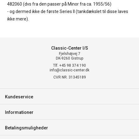
482060 (dvs fra den passer på Minor fra ca. 1955/56)
- og dermed ikke de første Series II (tankdækslet til disse laves
ikke mere).
Classic-Center I/S
Fjelshøjvej 7
DK-9260 Gistrup
Tlf. +45 98 374 190
info@classic-center.dk
CVR NR. 31345189
Kundeservice
Informationer
Betalingsmuligheder