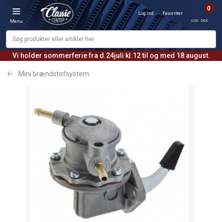
0
Log ind
Favoritter
0,00 DKK
Menu
Vi holder sommerferie fra d.24juli kl.12 til og med 18 august.
Mini brændstofsystem