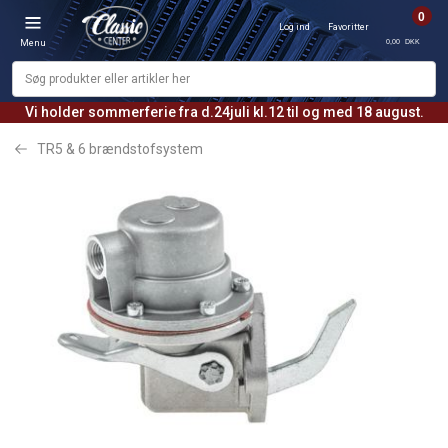
0
Log ind
Favoritter
0,00 DKK
Menu
Vi holder sommerferie fra d.24juli kl.12 til og med 18 august.
TR5 & 6 brændstofsystem