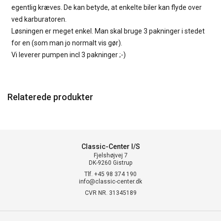
egentlig kræves. De kan betyde, at enkelte biler kan flyde over
ved karburatoren.
Løsningen er meget enkel. Man skal bruge 3 pakninger i stedet
for en (som man jo normalt vis gør).
Vi leverer pumpen incl 3 pakninger ;-)
Relaterede produkter
Classic-Center I/S
Fjelshøjvej 7
DK-9260 Gistrup
Tlf. +45 98 374 190
info@classic-center.dk
CVR NR. 31345189