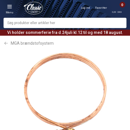
0
Log ind
Favoritter
0,00 DKK
Menu
Vi holder sommerferie fra d.24juli kl.12 til og med 18 august.
MGA brændstofsystem