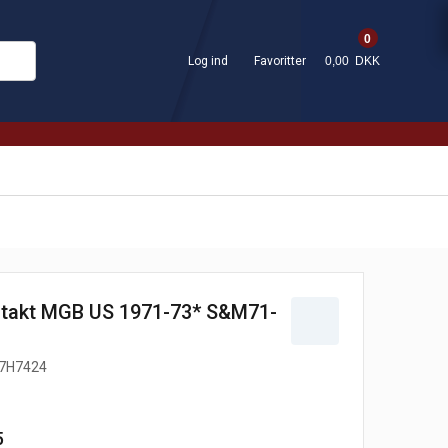
0
Log ind
Favoritter
0,00 DKK
ntakt MGB US 1971-73* S&M71-
7H7424
5