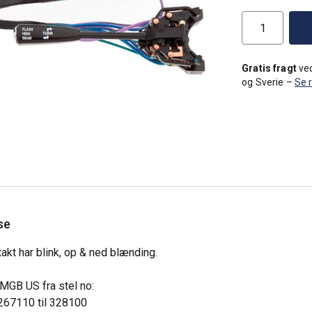
Gratis fragt
ved
og Sverie –
Se 
se
akt har blink, op & ned blænding.
MGB US fra stel no:
 267110 til 328100