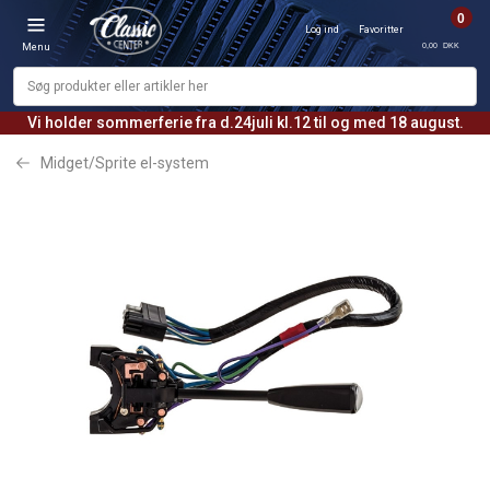
0
Log ind
Favoritter
0,00 DKK
Menu
Vi holder sommerferie fra d.24juli kl.12 til og med 18 august.
Midget/Sprite el-system