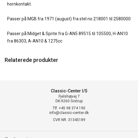
hornkontakt.
Passer på MGB fra 1971 (august) fra stel no 218001 til 2580000
Passer på Midget & Sprite fra G-AN5 89515 til 105500, H-AN10
fra 86303, A-AN10 & 1275cc
Relaterede produkter
Classic-Center I/S
Fjelshøjvej 7
DK-9260 Gistrup
Tlf. +45 98 374 190
info@classic-center.dk
CVR NR. 31345189