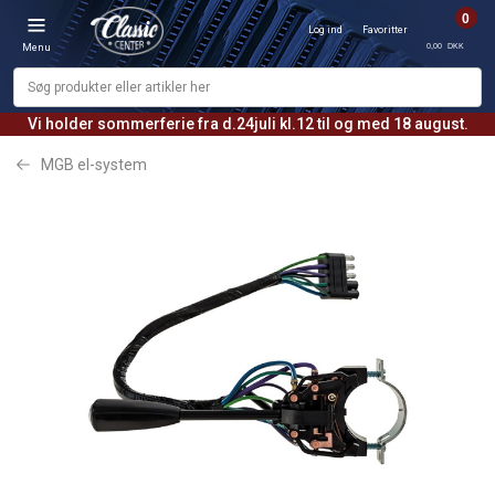
0
Log ind
Favoritter
0,00 DKK
Menu
Vi holder sommerferie fra d.24juli kl.12 til og med 18 august.
MGB el-system