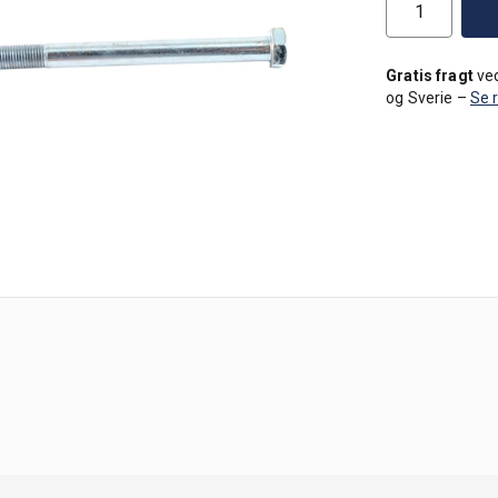
Gratis fragt
ved
og Sverie –
Se 