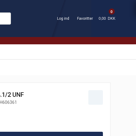
0
Log ind
Favoritter
0,00 DKK
4.1/2 UNF
H606361