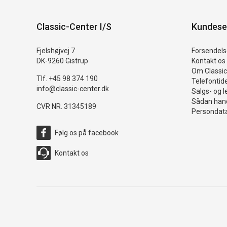
Classic-Center I/S
Kundese
Fjelshøjvej 7
Forsendelse
DK-9260 Gistrup
Kontakt os
Om Classic
Tlf. +45 98 374 190
Telefontid
info@classic-center.dk
Salgs- og l
Sådan hand
CVR NR. 31345189
Persondata
Følg os på facebook
Kontakt os