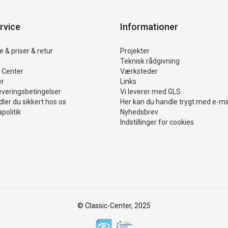
rvice
Informationer
 & priser & retur
Projekter
Teknisk rådgivning
 Center
Værksteder
er
Links
everingsbetingelser
Vi leverer med GLS
ler du sikkert hos os
Her kan du handle trygt med e-m
politik
Nyhedsbrev
Indstillinger for cookies
© Classic-Center, 2025