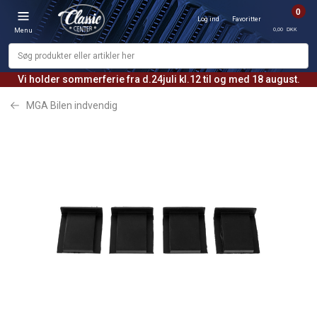
0
Log ind
Favoritter
0,00 DKK
Menu
Vi holder sommerferie fra d.24juli kl.12 til og med 18 august.
MGA Bilen indvendig