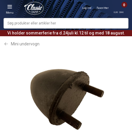
0
Log ind
Favoritter
0,00 DKK
Menu
Vi holder sommerferie fra d.24juli kl.12 til og med 18 august.
Mini undervogn