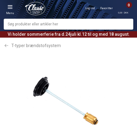
0
Log ind
Favoritter
0,00 DKK
Menu
Vi holder sommerferie fra d.24juli kl.12 til og med 18 august.
T-typer brændstofsystem