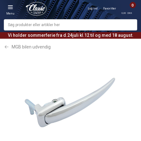
0
Log ind
Favoritter
0,00 DKK
Menu
Vi holder sommerferie fra d.24juli kl.12 til og med 18 august.
MGB bilen udvendig