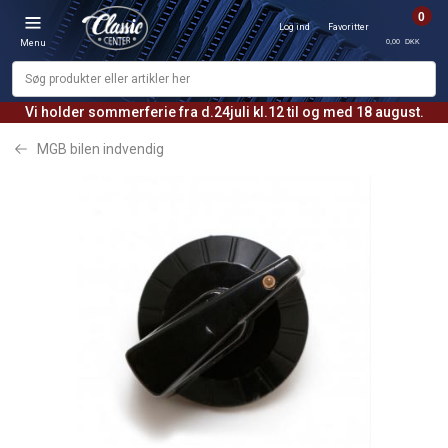
0
Log ind
Favoritter
0,00 DKK
Menu
Vi holder sommerferie fra d.24juli kl.12 til og med 18 august.
MGB bilen indvendig