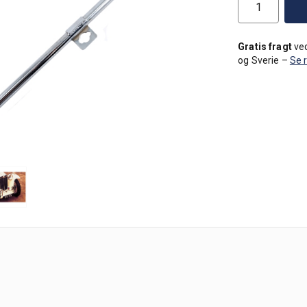
Gratis fragt
ved
og Sverie –
Se 