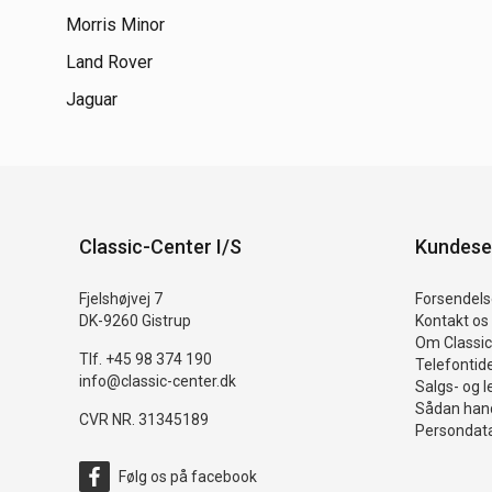
Morris Minor
Land Rover
Jaguar
Classic-Center I/S
Kundese
Fjelshøjvej 7
Forsendelse
DK-9260 Gistrup
Kontakt os
Om Classic
Tlf. +45 98 374 190
Telefontid
info@classic-center.dk
Salgs- og l
Sådan hand
CVR NR. 31345189
Persondata
Følg os på facebook