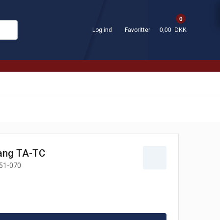
0
Log ind
Favoritter
0,00 DKK
ang TA-TC
51-070