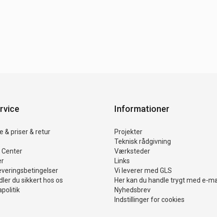
rvice
Informationer
 & priser & retur
Projekter
Teknisk rådgivning
 Center
Værksteder
er
Links
everingsbetingelser
Vi leverer med GLS
ler du sikkert hos os
Her kan du handle trygt med e-m
politik
Nyhedsbrev
Indstillinger for cookies