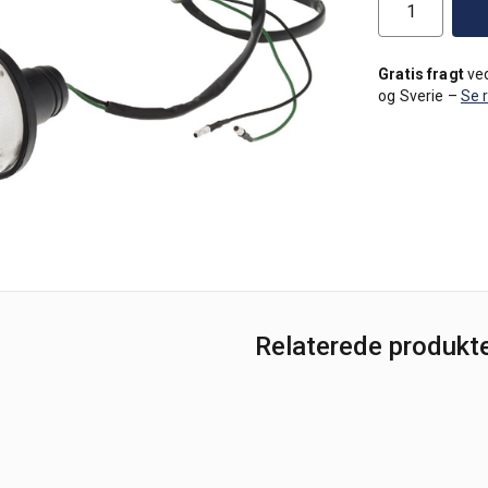
Gratis fragt
ved
og Sverie –
Se 
Relaterede produkt