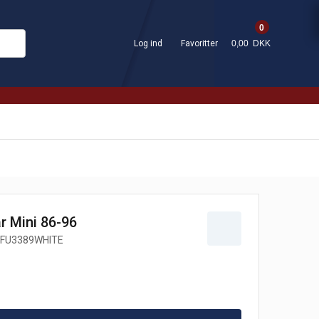
0
Log ind
Favoritter
0,00 DKK
ar Mini 86-96
FU3389WHITE