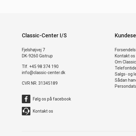
Classic-Center I/S
Kundese
Fjelshøjvej 7
Forsendelse
DK-9260 Gistrup
Kontakt os
Om Classic
Tlf. +45 98 374 190
Telefontid
info@classic-center.dk
Salgs- og l
Sådan hand
CVR NR. 31345189
Persondata
Følg os på facebook
Kontakt os