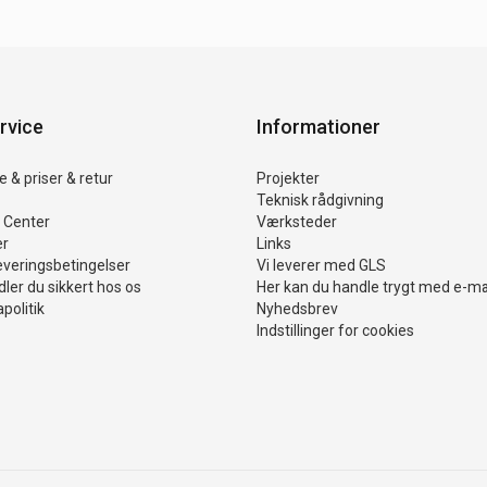
rvice
Informationer
 & priser & retur
Projekter
Teknisk rådgivning
 Center
Værksteder
er
Links
everingsbetingelser
Vi leverer med GLS
ler du sikkert hos os
Her kan du handle trygt med e-m
politik
Nyhedsbrev
Indstillinger for cookies