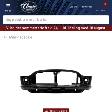
0
Log ind
Favoritter
0,00 DKK
Menu
Vi holder sommerferie fra d.24juli kl.12 til og med 18 august.
Mini Pladedele
TUNG VÆGT