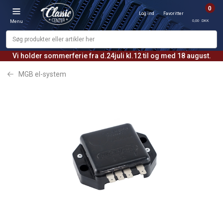
0
Log ind
Favoritter
0,00 DKK
Menu
Vi holder sommerferie fra d.24juli kl.12 til og med 18 august.
MGB el-system