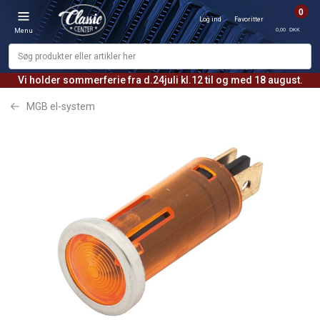
0
Log ind
Favoritter
0,00 DKK
Menu
Vi holder sommerferie fra d.24juli kl.12 til og med 18 august.
MGB el-system