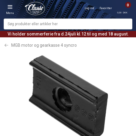
0
Log ind
Favoritter
0,00 DKK
Menu
Vi holder sommerferie fra d.24juli kl.12 til og med 18 august.
MGB motor og gearkasse 4 syncro