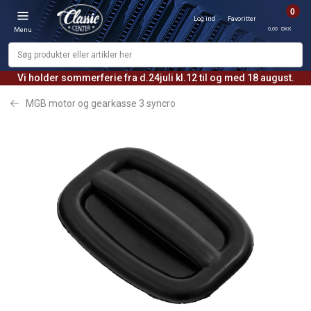
0
Log ind
Favoritter
0,00 DKK
Menu
Vi holder sommerferie fra d.24juli kl.12 til og med 18 august.
MGB motor og gearkasse 3 syncro