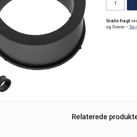
Gratis fragt
ved
og Sverie –
Se 
Relaterede produkt