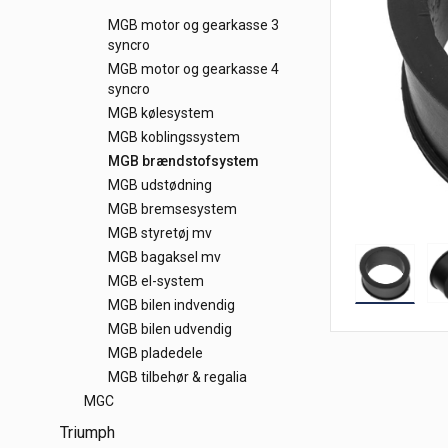
MGB motor og gearkasse 3
syncro
MGB motor og gearkasse 4
syncro
MGB kølesystem
MGB koblingssystem
MGB brændstofsystem
MGB udstødning
MGB bremsesystem
MGB styretøj mv
MGB bagaksel mv
MGB el-system
MGB bilen indvendig
MGB bilen udvendig
MGB pladedele
MGB tilbehør & regalia
MGC
Triumph