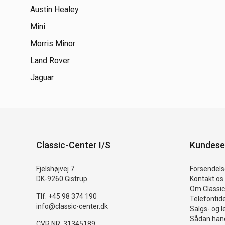
Austin Healey
Mini
Morris Minor
Land Rover
Jaguar
Classic-Center I/S
Kundese
Fjelshøjvej 7
Forsendelse
DK-9260 Gistrup
Kontakt os
Om Classic
Tlf. +45 98 374 190
Telefontid
info@classic-center.dk
Salgs- og l
Sådan hand
CVR NR. 31345189