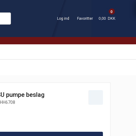
0
Log ind
Favoritter
0,00 DKK
SU pumpe beslag
HH6708