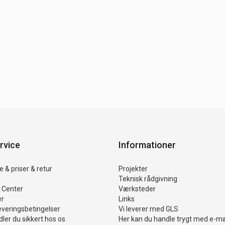
rvice
Informationer
 & priser & retur
Projekter
Teknisk rådgivning
 Center
Værksteder
er
Links
everingsbetingelser
Vi leverer med GLS
ler du sikkert hos os
Her kan du handle trygt med e-m