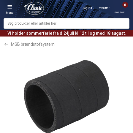
0
Log ind
Favoritter
0,00 DKK
Menu
Vi holder sommerferie fra d.24juli kl.12 til og med 18 august.
MGB brændstofsystem