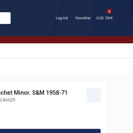
0
Log ind
Favoritter
0,00 DKK
het Minor. S&M 1958-71
CA6029