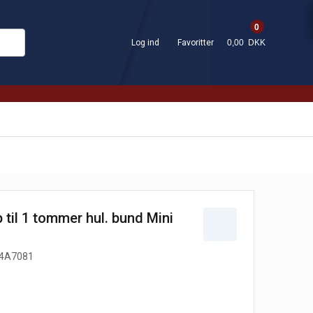
0
Log ind
Favoritter
0,00 DKK
til 1 tommer hul. bund Mini
4A7081