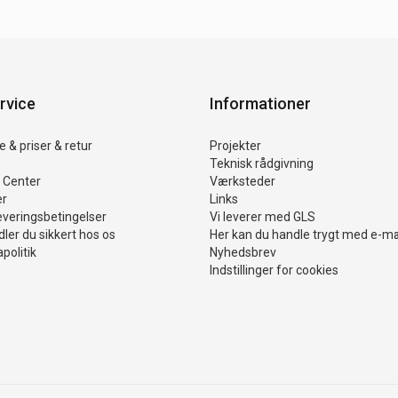
rvice
Informationer
 & priser & retur
Projekter
Teknisk rådgivning
 Center
Værksteder
er
Links
everingsbetingelser
Vi leverer med GLS
ler du sikkert hos os
Her kan du handle trygt med e-m
politik
Nyhedsbrev
Indstillinger for cookies