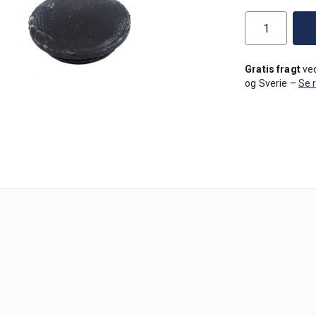
Gratis fragt
ved
og Sverie –
Se 