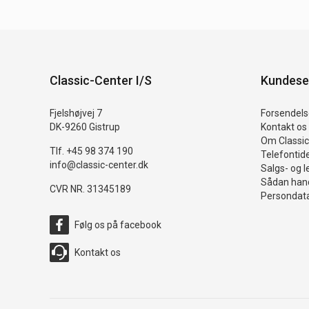
Classic-Center I/S
Kundese
Fjelshøjvej 7
Forsendelse
DK-9260 Gistrup
Kontakt os
Om Classic
Tlf. +45 98 374 190
Telefontid
info@classic-center.dk
Salgs- og l
Sådan hand
CVR NR. 31345189
Persondata
Følg os på facebook
Kontakt os