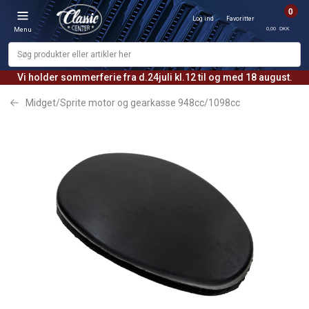
0
Log ind
Favoritter
0,00 DKK
Menu
Vi holder sommerferie fra d.24juli kl.12 til og med 18 august.
Midget/Sprite motor og gearkasse 948cc/1098cc