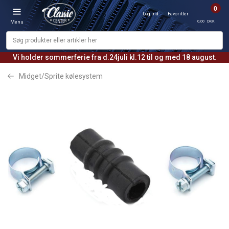
0
Log ind
Favoritter
0,00 DKK
Menu
Vi holder sommerferie fra d.24juli kl.12 til og med 18 august.
Midget/Sprite kølesystem