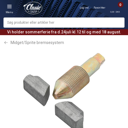
0
Log ind
Favoritter
0,00 DKK
Menu
Vi holder sommerferie fra d.24juli kl.12 til og med 18 august.
Midget/Sprite bremsesystem