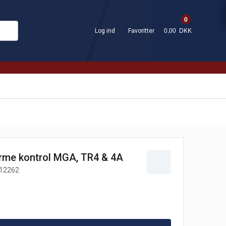
0
Log ind
Favoritter
0,00 DKK
varme kontrol MGA, TR4 & 4A
12262