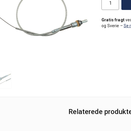
Gratis fragt
ved
og Sverie –
Se 
Relaterede produkt