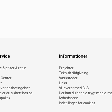
rvice
Informationer
 & priser & retur
Projekter
Teknisk rådgivning
 Center
Værksteder
er
Links
everingsbetingelser
Vi leverer med GLS
ler du sikkert hos os
Her kan du handle trygt med e-m
politik
Nyhedsbrev
Indstillinger for cookies