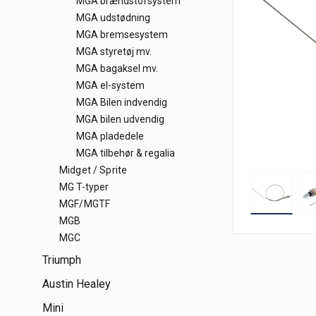
MGA brændstofsystem
MGA udstødning
MGA bremsesystem
MGA styretøj mv.
MGA bagaksel mv.
MGA el-system
MGA Bilen indvendig
MGA bilen udvendig
MGA pladedele
MGA tilbehør & regalia
Midget / Sprite
MG T-typer
MGF/MGTF
MGB
MGC
Triumph
Austin Healey
Mini