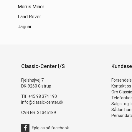
Morris Minor
Land Rover
Jaguar
Classic-Center I/S
Kundese
Fjelshøjvej 7
Forsendelse
DK-9260 Gistrup
Kontakt os
Om Classic
Tlf. +45 98 374 190
Telefontid
info@classic-center.dk
Salgs- og l
Sådan hand
CVR NR. 31345189
Persondata
Følg os på facebook