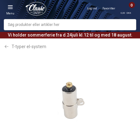
0
Log ind
Favoritter
0,00 DKK
Menu
Vi holder sommerferie fra d.24juli kl.12 til og med 18 august.
T-typer el-system