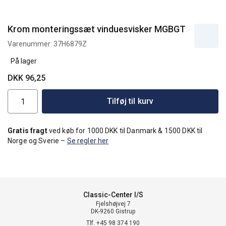
Krom monteringssæt vinduesvisker MGBGT
Varenummer:
37H6879Z
På lager
DKK 96,25
Tilføj til kurv
Gratis fragt
ved køb for 1000 DKK til Danmark & 1500 DKK til
Norge og Sverie –
Se regler her
Classic-Center I/S
Fjelshøjvej 7
DK-9260 Gistrup
Tlf. +45 98 374 190