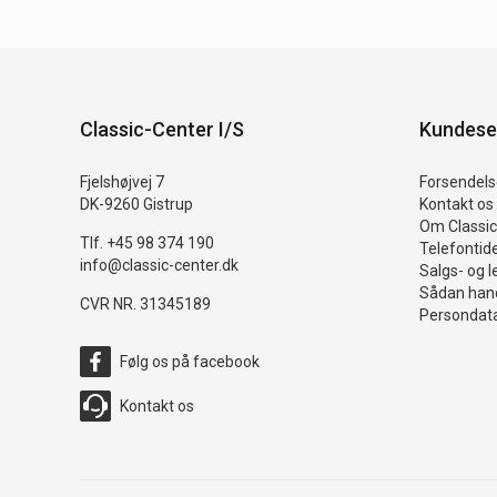
Classic-Center I/S
Kundese
Fjelshøjvej 7
Forsendelse
DK-9260 Gistrup
Kontakt os
Om Classic
Tlf. +45 98 374 190
Telefontid
info@classic-center.dk
Salgs- og l
Sådan hand
CVR NR. 31345189
Persondata
Følg os på facebook
Kontakt os