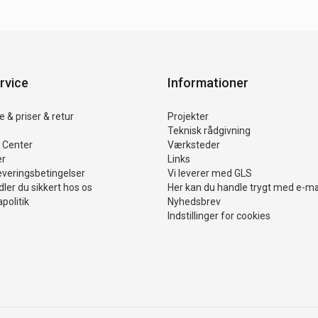
rvice
Informationer
 & priser & retur
Projekter
Teknisk rådgivning
 Center
Værksteder
er
Links
everingsbetingelser
Vi leverer med GLS
ler du sikkert hos os
Her kan du handle trygt med e-m
politik
Nyhedsbrev
Indstillinger for cookies