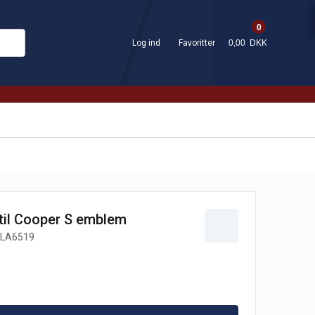
0
Log ind
Favoritter
0,00 DKK
til Cooper S emblem
LA6519