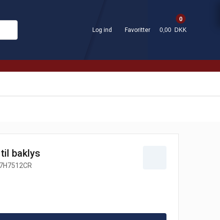
0
Log ind
Favoritter
0,00 DKK
il baklys
7H7512CR