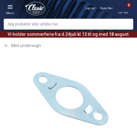
0
Log ind
Favoritter
0,00 DKK
Menu
Vi holder sommerferie fra d.24juli kl.12 til og med 18 august.
Mini undervogn