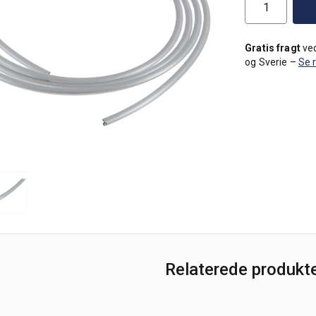
Gratis fragt
ved
og Sverie –
Se 
Relaterede produkt