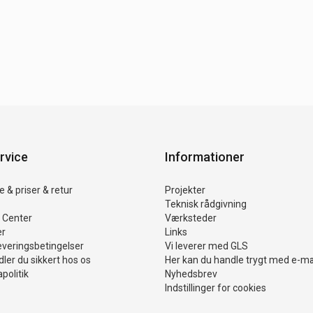
rvice
Informationer
 & priser & retur
Projekter
Teknisk rådgivning
 Center
Værksteder
er
Links
everingsbetingelser
Vi leverer med GLS
ler du sikkert hos os
Her kan du handle trygt med e-m
politik
Nyhedsbrev
Indstillinger for cookies