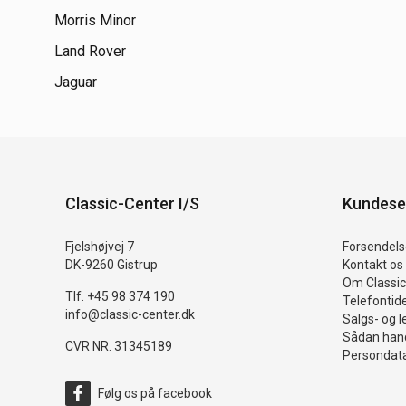
Morris Minor
Land Rover
Jaguar
Classic-Center I/S
Kundese
Fjelshøjvej 7
Forsendelse
DK-9260 Gistrup
Kontakt os
Om Classic
Tlf. +45 98 374 190
Telefontid
info@classic-center.dk
Salgs- og l
Sådan hand
CVR NR. 31345189
Persondata
Følg os på facebook