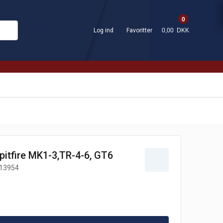
0
Log ind
Favoritter
0,00 DKK
pitfire MK1-3,TR-4-6, GT6
13954