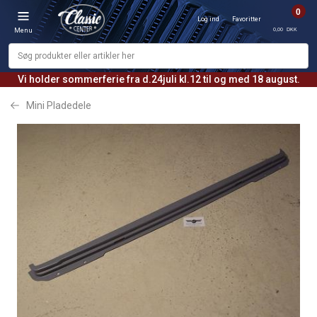
0
Log ind
Favoritter
0,00 DKK
Menu
Vi holder sommerferie fra d.24juli kl.12 til og med 18 august.
Mini Pladedele