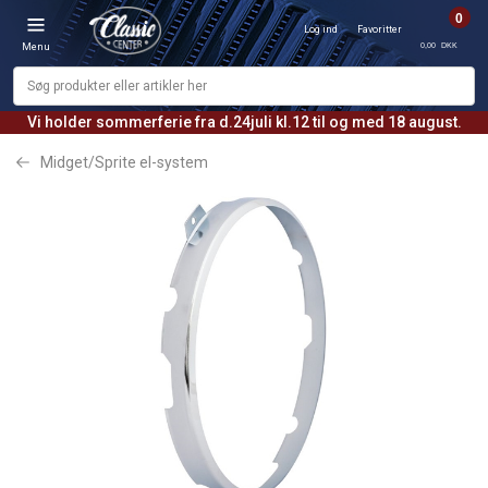
0
Log ind
Favoritter
0,00 DKK
Menu
Vi holder sommerferie fra d.24juli kl.12 til og med 18 august.
Midget/Sprite el-system