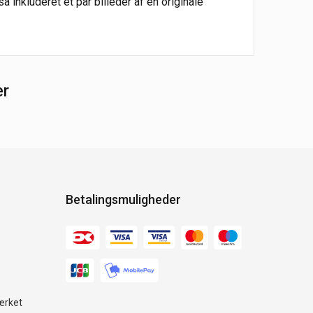
 inkluderet et par billeder af en originale
er
Betalingsmuligheder
ærket