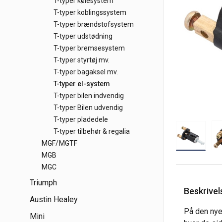
T-typer kølesystem
T-typer koblingssystem
T-typer brændstofsystem
T-typer udstødning
T-typer bremsesystem
T-typer styrtøj mv.
T-typer bagaksel mv.
T-typer el-system
T-typer bilen indvendig
T-typer Bilen udvendig
T-typer pladedele
T-typer tilbehør & regalia
MGF/MGTF
MGB
MGC
Triumph
Beskrivel
Austin Healey
På den nye 
Mini