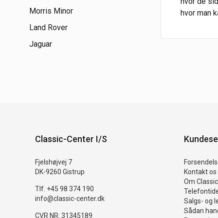
hvor de sid
Morris Minor
hvor man k
Land Rover
Jaguar
Classic-Center I/S
Kundese
Fjelshøjvej 7
Forsendelse
DK-9260 Gistrup
Kontakt os
Om Classic
Tlf. +45 98 374 190
Telefontid
info@classic-center.dk
Salgs- og l
Sådan hand
CVR NR. 31345189