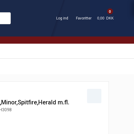
0
Log ind
Favoritter
0,00 DKK
inor,Spitfire,Herald m.fl.
H3098