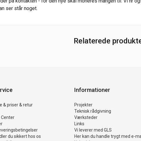
der på kontakten - for den nye skal moneres mangen til. Vi hr også
an ser står noget.
Relaterede produkt
rvice
Informationer
 & priser & retur
Projekter
Teknisk rådgivning
 Center
Værksteder
er
Links
everingsbetingelser
Vi leverer med GLS
ler du sikkert hos os
Her kan du handle trygt med e-m