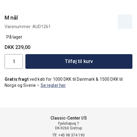
M nål
Varenummer:
AUD1261
På lager
DKK 239,00
Tilføj til kurv
Gratis fragt
ved køb for 1000 DKK til Danmark & 1500 DKK til
Norge og Sverie –
Se regler her
Classic-Center I/S
Fjelshøjvej 7
DK-9260 Gistrup
Tlf. +45 98 374 190