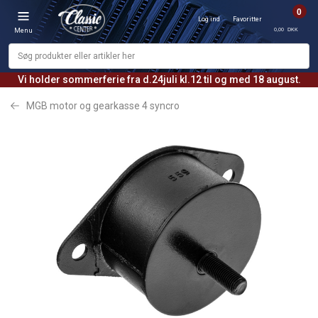
0
Log ind
Favoritter
0,00 DKK
Menu
Vi holder sommerferie fra d.24juli kl.12 til og med 18 august.
MGB motor og gearkasse 4 syncro