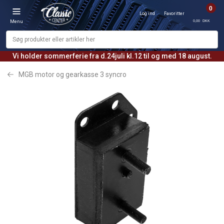
0
Log ind
Favoritter
0,00 DKK
Menu
Vi holder sommerferie fra d.24juli kl.12 til og med 18 august.
MGB motor og gearkasse 3 syncro