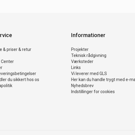
rvice
Informationer
 & priser & retur
Projekter
Teknisk rådgivning
 Center
Værksteder
er
Links
everingsbetingelser
Vi leverer med GLS
ler du sikkert hos os
Her kan du handle trygt med e-m
politik
Nyhedsbrev
Indstillinger for cookies