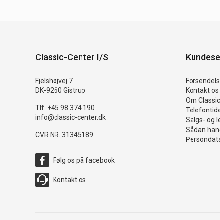
Classic-Center I/S
Kundese
Fjelshøjvej 7
Forsendelse
DK-9260 Gistrup
Kontakt os
Om Classic
Tlf. +45 98 374 190
Telefontid
info@classic-center.dk
Salgs- og l
Sådan hand
CVR NR. 31345189
Persondata
Følg os på facebook
Kontakt os