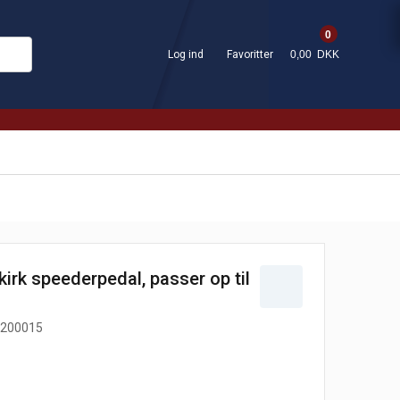
0
Log ind
Favoritter
0,00 DKK
irk speederpedal, passer op til
200015