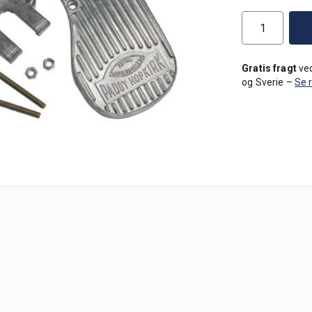
Gratis fragt
ved
og Sverie –
Se 