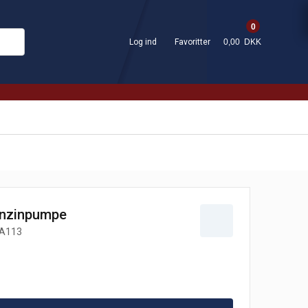
0
Log ind
Favoritter
0,00 DKK
enzinpumpe
A113