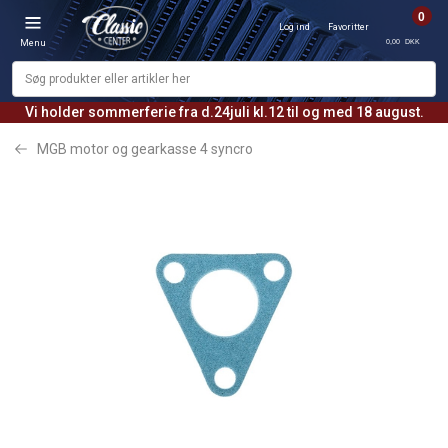
0
Log ind
Favoritter
0,00 DKK
Menu
Vi holder sommerferie fra d.24juli kl.12 til og med 18 august.
MGB motor og gearkasse 4 syncro